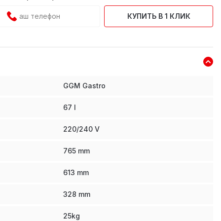
КУПИТЬ В 1 КЛИК
GGM Gastro
67
l
220/240 V
765
mm
613
mm
328
mm
25
kg