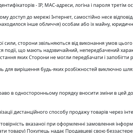
ентифікаторів - IP, MAC-адреси, логіна і пароля третім о
му доступ до мережі Інтернет, самостійно несе відповід
 знаходилося інше обличчя) особам або їх майну, юриди
ної сили, сторони звільняються від виконання умов цьог
ся події, що мають надзвичайний, непередбачений харак
стання яких Сторони не могли передбачати і запобігти
ль для вирішення будь-яких розбіжностей виключно шля
раво в односторонньому порядку вносити зміни в цей до
нізації дистанційного способу продажу товарів через інт
остовірність вказаної при оформленні замовлення інформа
ти товару) Покупець надає Продавцеві свою беззастережн