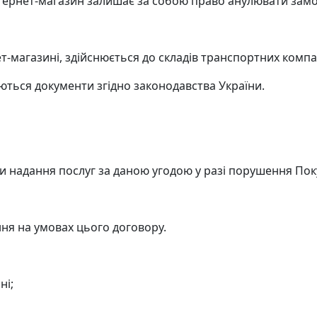
нтернет-магазин залишає за собою право анулювати зам
ет-магазині, здійснюється до складів транспортних компа
ються документи згідно законодавства України.
и надання послуг за даною угодою у разі порушення Пок
ння на умовах цього договору.
ні;