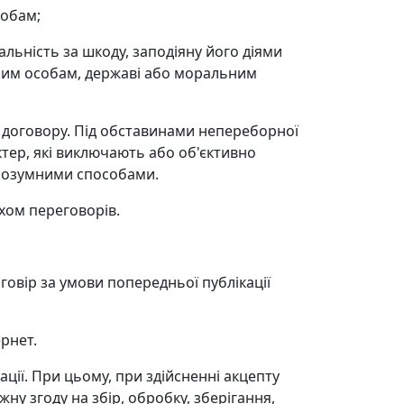
собам;
альність за шкоду, заподіяну його діями
чним особам, державі або моральним
о договору. Під обставинами непереборної
тер, які виключають або об'єктивно
 розумними способами.
хом переговорів.
говір за умови попередньої публікації
ернет.
ції. При цьому, при здійсненні акцепту
у згоду на збір, обробку, зберігання,