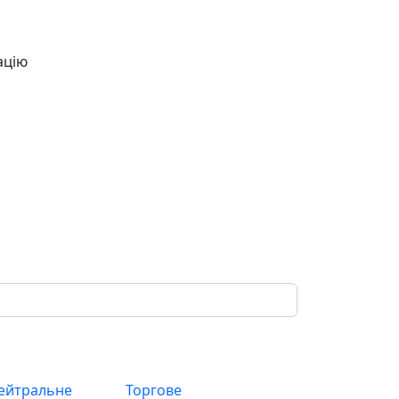
ацію
ейтральне
Торгове