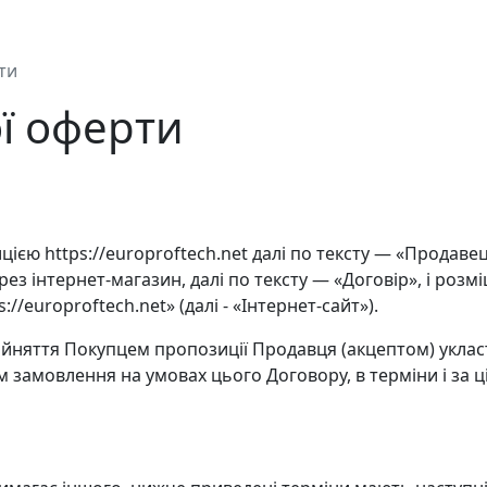
ти
ої оферти
ією https://europroftech.net далі по тексту — «Продавец
ез інтернет-магазин, далі по тексту — «Договір», і розм
//europroftech.net» (далі - «Інтернет-сайт»).
йняття Покупцем пропозиції Продавця (акцептом) уклас
 замовлення на умовах цього Договору, в терміни і за ц