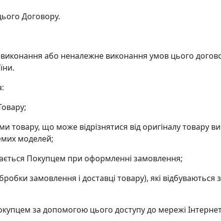
цього Договору.
 невиконання або неналежне виконання умов цього догов
їни.
а:
Товару;
мми товару, що може відрізнятися від оригіналу товару ви
емих моделей;
надається Покупцем при оформленні замовлення;
(обробки замовлення і доставці товару), які відбуваютьс
 Покупцем за допомогою цього доступу до мережі Інтернет