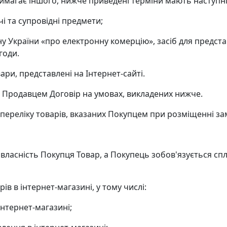
 вимагає іншого, нижче приведені терміни мають наступн
чі та супровідні предмети;
ну України «про електронну комерцію», засіб для предста
годи.
ари, представлені на Інтернет-сайті.
з Продавцем Договір на умовах, викладених нижче.
 переліку товарів, вказаних Покупцем при розміщенні за
 власність Покупця Товар, а Покупець зобов'язується сп
в в інтернет-магазині, у тому числі:
інтернет-магазині;