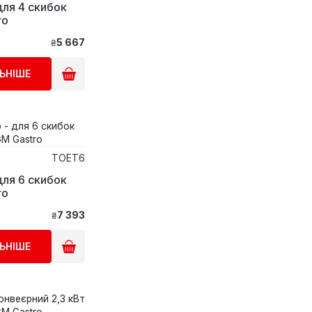
для 4 скибок
ro
5 667
₴
ЬНІШЕ
TOET6
для 6 скибок
ro
7 393
₴
ЬНІШЕ