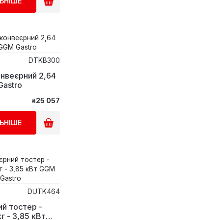
ЬНІШЕ
DTKB300
нвеєрний 2,64
Gastro
25 057
₴
ЬНІШЕ
DUTK464
й тостер -
г - 3,85 кВт