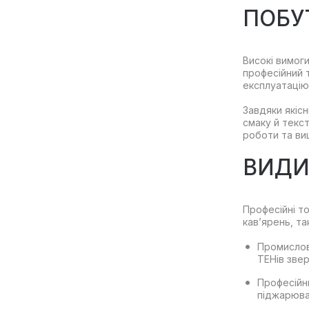
ПОБУ
Високі вимог
професійний
експлуатацію
Завдяки якісн
смаку й текст
роботи та ви
ВИДИ
Професійні т
кав’ярень, т
Промислов
ТЕНів звер
Професійни
піджарюван