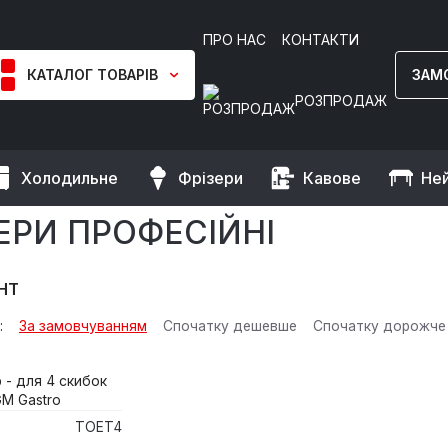
ПРО НАС
КОНТАКТИ
КАТАЛОГ ТОВАРІВ
ЗАМ
РОЗПРОДАЖ
Холодильне
Фрізери
Кавове
Не
ЕРИ ПРОФЕСІЙНІ
НТ
:
За замовчуванням
Спочатку дешевше
Спочатку дорожче
TOET4