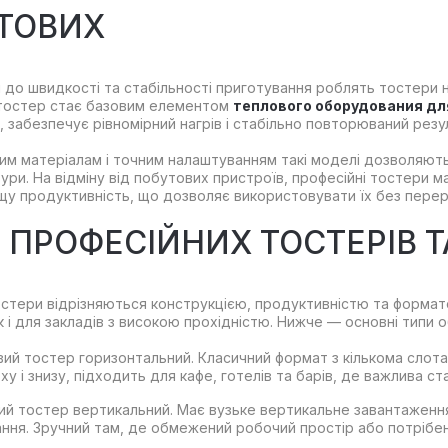
ТОВИХ
и до швидкості та стабільності приготування роблять тостери 
 тостер стає базовим елементом
теплового оборудования дл
, забезпечує рівномірний нагрів і стабільно повторюваний резу
им матеріалам і точним налаштуванням такі моделі дозволяють 
ури. На відміну від побутових пристроїв, професійні тостери 
щу продуктивність, що дозволяє використовувати їх без перер
 ПРОФЕСІЙНИХ ТОСТЕРІВ Т
остери відрізняються конструкцією, продуктивністю та формат
ак і для закладів з високою прохідністю. Нижче — основні тип
ий тостер горизонтальний. Класичний формат з кількома слотам
ху і знизу, підходить для кафе, готелів та барів, де важлива ст
й тостер вертикальний. Має вузьке вертикальне завантаження і
ня. Зручний там, де обмежений робочий простір або потрібен ш