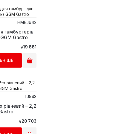
HMEJ642
я гамбургерів
(булочок) GGM Gastro
19 881
₴
ЬНІШЕ
TJ543
х рівневий – 2,2
Gastro
20 703
₴