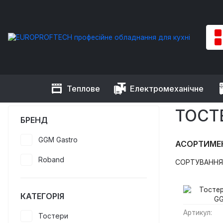
Теплове
Електромеханічне
EUROPROFTECH
Теплове обладнання
Тостери
ТОСТ
БРЕНД
GGM Gastro
АСОРТИМЕ
Roband
СОРТУВАННЯ
КАТЕГОРІЯ
Артикул:
Тостери