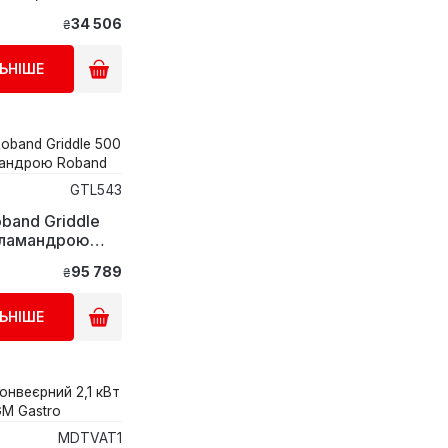
ro
34 506
₴
ЬНІШЕ
GTL543
band Griddle
саламандрою
95 789
₴
ЬНІШЕ
MDTVAT1