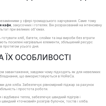
незамінними у сфері громадського харчування. Саме тому
я кафе
, закусочних і готелях. Він розрахований на інтенсивну
льтат при великих об'ємах.
готувати хліб, багети, слойки та інші вироби без втрати
мають посилені нагрівальні елементи, збільшений ресурс
в протягом усього дня.
А ЇХ ОСОБЛИВОСТІ
ом завантаження, завдяки чому підходять як для невеликих
и обладнання, що використовуються в HoReCa.
и для хліба. Забезпечує рівномірний піджар за рахунок
абільність і простота роботи.
 відбивачі тепла, забезпечує швидкий підігрів і
видкий «точковий» розігрів булочок, тостів і хліба.