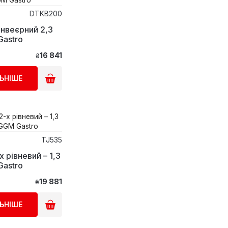
DTKB200
нвеєрний 2,3
Gastro
16 841
₴
ЬНІШЕ
TJ535
 рівневий – 1,3
Gastro
19 881
₴
ЬНІШЕ