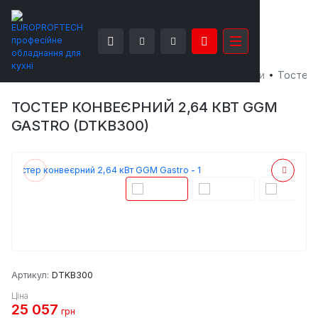
EUROPROFTECH
Теплове обладнання
Тостери
Тостер 
ТОСТЕР КОНВЕЄРНИЙ 2,64 КВТ GGM
GASTRO (DTKB300)
Артикул:
DTKB300
Ціна
25 057
грн