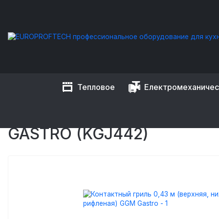
Тепловое
Електромеханиче
EUROPROFTECH
Тепловое оборудование
Грили
Грили 
КОНТАКТНЫЙ ГРИЛЬ 0,43
GASTRO (KGJ442)