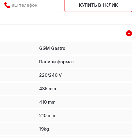
КУПИТЬ В 1 КЛИК
GGM Gastro
Панини формат
220/240 V
435
mm
410
mm
210
mm
19
kg