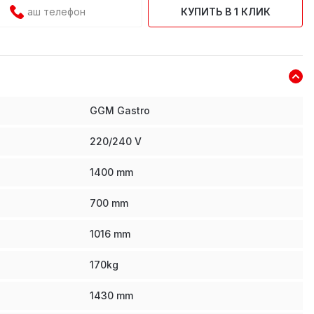
КУПИТЬ В 1 КЛИК
GGM Gastro
220/240 V
1400
mm
700
mm
1016
mm
170
kg
1430
mm