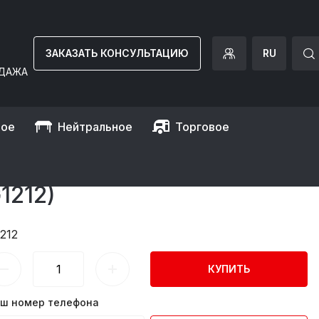
ЗАКАЗАТЬ КОНСУЛЬТАЦИЮ
RU
ДАЖА
ное
Нейтральное
Торговое
двери/2 выдвижные секции GGM Gastro
,7М/2 ДВЕРИ/2
212)
212
КУПИТЬ
ш номер телефона