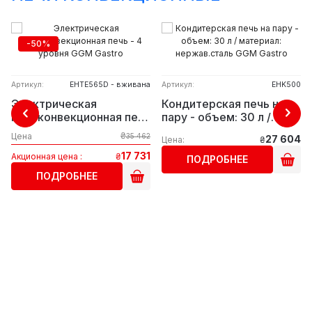
-50%
Артикул:
EHTE565D - вживана
Артикул:
EHK500
Электрическая
Кондитерская печь на
пароконвекционная печь
пару - объем: 30 л /
- 4 уровня GGM Gastro
материал: нержав.сталь
₴
Цена
35 462
27 604
Цена:
₴
GGM Gastro
17 731
Акционная цена :
₴
ПОДРОБНЕЕ
ПОДРОБНЕЕ