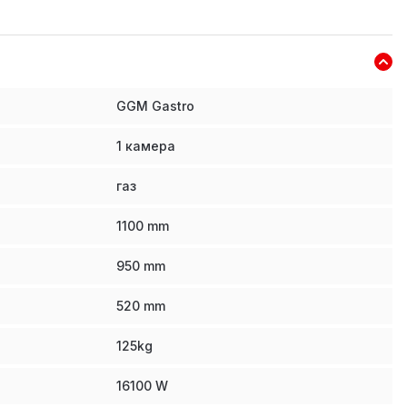
GGM Gastro
1 камера
газ
1100
mm
950
mm
520
mm
125
kg
16100
W