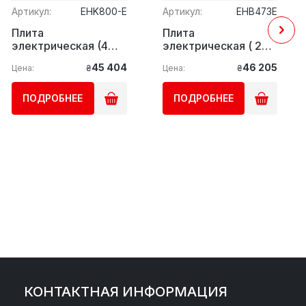
Артикул:
EHK800-E
Артикул:
EHB473E
Плита
Плита
электрическая (4
электрическая ( 2
конфорки) GGM
конфори /
45 404
46 205
Цена:
₴
Цена:
₴
Gastro
мощность: 5,2 кВт)
GGM Gastro
ПОДРОБНЕЕ
ПОДРОБНЕЕ
КОНТАКТНАЯ ИНФОРМАЦИЯ