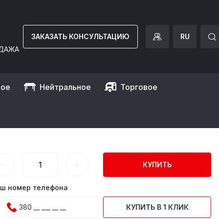
ЗАКАЗАТЬ КОНСУЛЬТАЦИЮ
RU
ДАЖА
ное
Нейтральное
Торговое
рическая / 2 конфорки) GGM Gastro
O (EHK473E)
КУПИТЬ
ш номер телефона
КУПИТЬ В 1 КЛИК