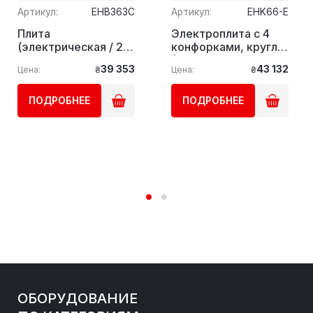
Артикул:
EHB363C
Артикул:
EHK66-E
Плита
Электроплита с 4
(электрическая / 2
конфорками, кругл.
конфорки) GGM
(10,4 кВт) GGM
39 353
43 132
Цена:
₴
Цена:
₴
Gastro
Gastro
ПОДРОБНЕЕ
ПОДРОБНЕЕ
ОБОРУДОВАНИЕ