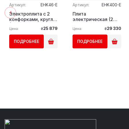
Артикул:
EHK46-E
Артикул:
EHK400-E
Электроплита с 2
Плита
конфорками, кругл.
электрическая (2
(5,2 кВт) GGM Gastro
конфорки) GGM
25 879
29 330
Цена:
₴
Цена:
₴
Gastro
ПОДРОБНЕЕ
ПОДРОБНЕЕ