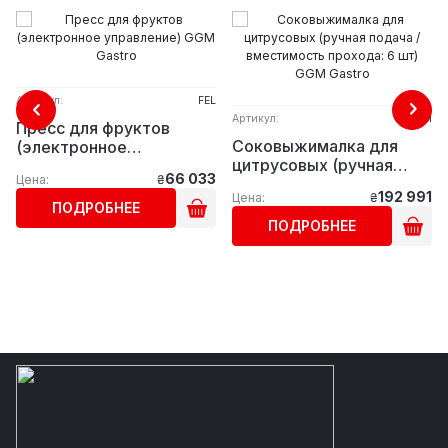
Артикул:
FEL
Артикул:
OMZ1
Пресс для фруктов
Соковыжималка для
(электронное
цитрусовых (ручная
управление) GGM Gastro
66 033
Цена:
₴
подача / вместимость
192 991
Цена:
₴
прохода: 6 шт) GGM
ПОДРОБНЕЕ
Gastro
ПОДРОБНЕЕ