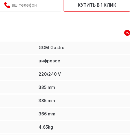
КУПИТЬ В 1 КЛИК
GGM Gastro
цифровое
220/240 V
385
mm
385
mm
366
mm
4.65
kg