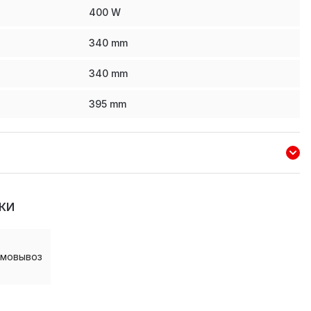
400
W
340
mm
340
mm
395
mm
КИ