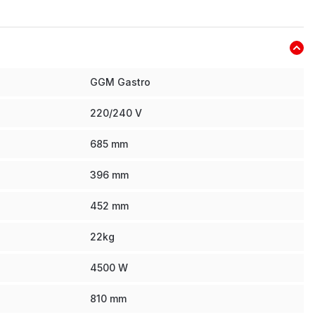
GGM Gastro
220/240 V
685
mm
396
mm
452
mm
22
kg
4500
W
810
mm