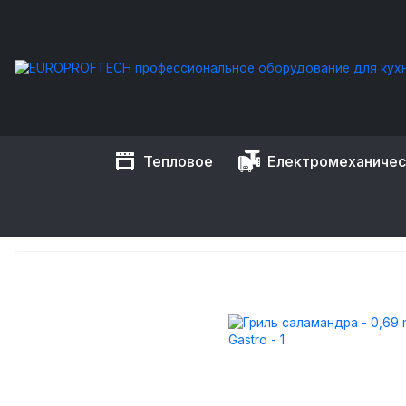
Тепловое
Електромеханиче
EUROPROFTECH
Тепловое оборудование
Грили
Грили 
ГРИЛЬ САЛАМАНДРА - 0,