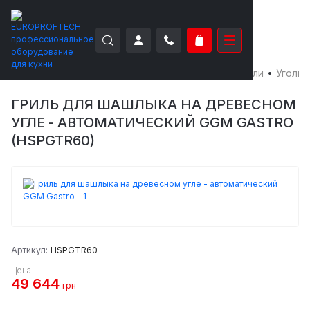
EUROPROFTECH
Тепловое оборудование
Грили
Угольн
ГРИЛЬ ДЛЯ ШАШЛЫКА НА ДРЕВЕСНОМ
УГЛЕ - АВТОМАТИЧЕСКИЙ GGM GASTRO
(HSPGTR60)
Артикул:
HSPGTR60
Цена
49 644
грн