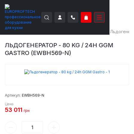
EUROPROFTECH
Холодильное оборудование
Льдогенер
ЛЬДОГЕНЕРАТОР - 80 KG / 24H GGM
GASTRO (EWBH569-N)
Артикул:
EWBH569-N
Цена
53 011
грн