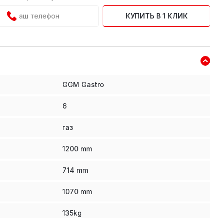
КУПИТЬ В 1 КЛИК
GGM Gastro
6
газ
1200
mm
714
mm
1070
mm
135
kg