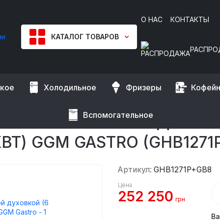
О НАС
КОНТАКТЫ
КАТАЛОГ ТОВАРОВ
РАСПРО
ское
Холодильное
Фризеры
Кофей
ленные
Плиты газовые промышленные
ок / мощность: 42 кВт +7,8 кВт) GGM Gastro
Вспомогательное
ИЧЕСКОЙ ГАЗОВОЙ ДУХОВК
КВТ) GGM GASTRO (GHB1271
Артикул:
GHB1271P+GB8
Цена
252 250
грн
Ва