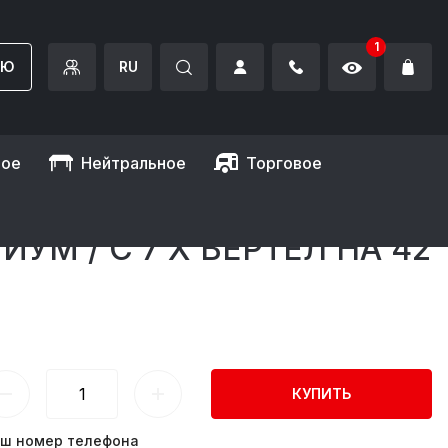
1
ИЮ
RU
ное
Нейтральное
Торговое
М / С 7 Х ВЕРТЕЛ НА 42
КУПИТЬ
ш номер телефона