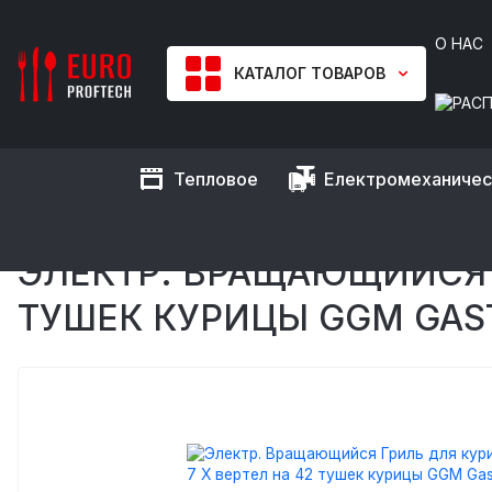
О НАС
КАТАЛОГ ТОВАРОВ
Тепловое
Електромеханиче
EUROPROFTECH
Тепловое оборудование
Грили
Грили 
Электр. Вращающийся Гриль для курицы ПРЕМИУМ / с 7 Х 
ЭЛЕКТР. ВРАЩАЮЩИЙСЯ Г
ТУШЕК КУРИЦЫ GGM GAST