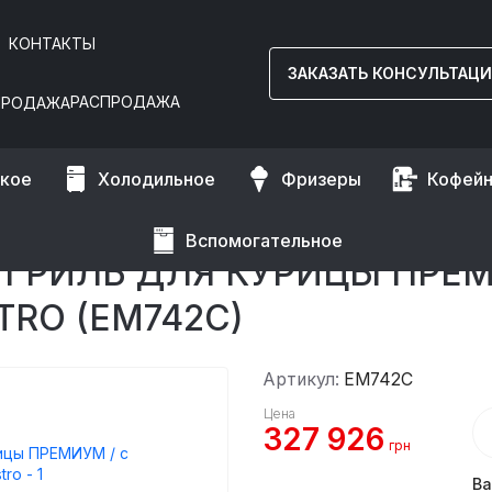
КОНТАКТЫ
ЗАКАЗАТЬ КОНСУЛЬТАЦ
РАСПРОДАЖА
ское
Холодильное
Фризеры
Кофей
для кур и тепловые витрины
вертел на 42 тушек курицы GGM Gastro
Вспомогательное
РИЛЬ ДЛЯ КУРИЦЫ ПРЕМИУ
RO (EM742C)
Артикул:
EM742C
Цена
327 926
грн
Ва