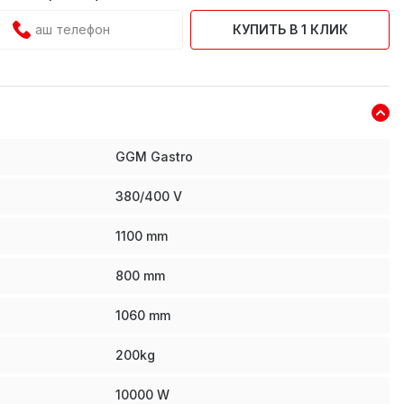
КУПИТЬ В 1 КЛИК
GGM Gastro
380/400 V
1100
mm
800
mm
1060
mm
200
kg
10000
W