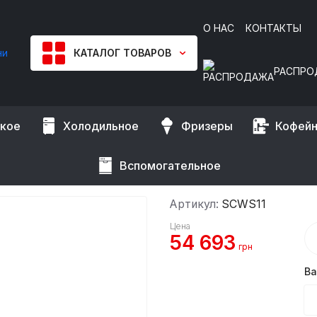
О НАС
КОНТАКТЫ
КАТАЛОГ ТОВАРОВ
РАСПРО
ское
Холодильное
Фризеры
Кофей
для SOUS VIDE
Sous-Vide GGM Gastro
SCWS11)
Вспомогательное
Артикул:
SCWS11
Цена
54 693
грн
Ва