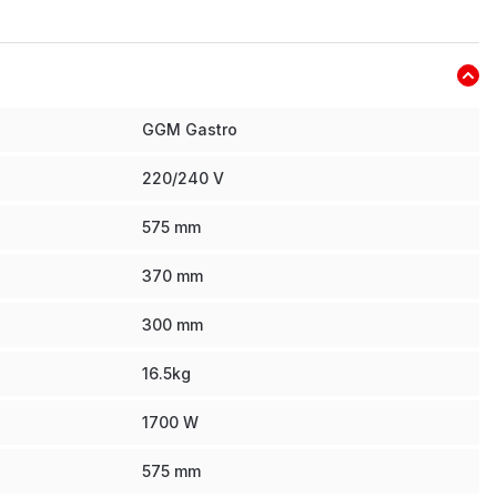
GGM Gastro
220/240 V
575
mm
370
mm
300
mm
16.5
kg
1700
W
575
mm