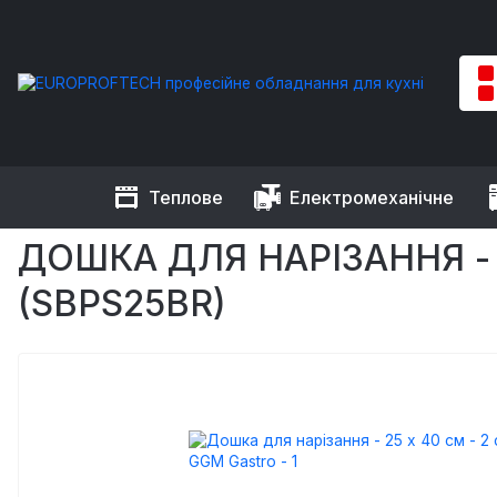
Теплове
Електромеханічне
EUROPROFTECH
Допоміжне
Посуд та інвентар
Дошки 
ДОШКА ДЛЯ НАРІЗАННЯ - 
(SBPS25BR)