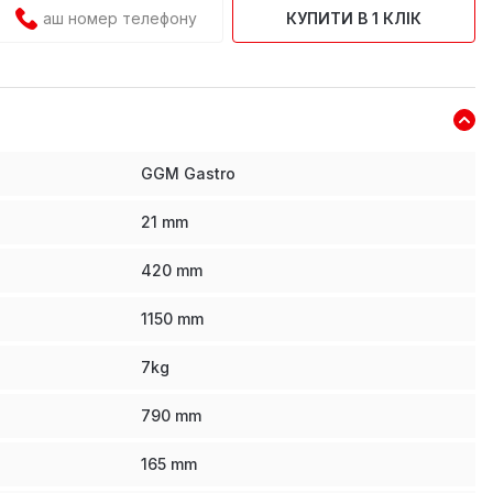
КУПИТИ В 1 КЛІК
GGM Gastro
21
mm
420
mm
1150
mm
7
kg
790
mm
165
mm