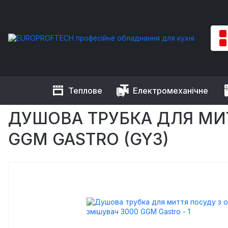
Теплове
Електромеханічне
EUROPROFTECH
Нейтральне обладнання
Душуючі прист
ДУШОВА ТРУБКА ДЛЯ МИ
GGM GASTRO (GY3)