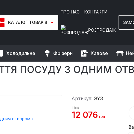
ПРО НАС
КОНТАКТИ
КАТАЛОГ ТОВАРІВ
ЗАМ
РОЗПРОДАЖ
Холодильне
Фрізери
Кавове
Не
рої
Душова трубка для миття посуду з одним отвором + змі
ТТЯ ПОСУДУ З ОДНИМ ОТВ
Артикул:
GY3
Ціна
12 076
грн
Ва