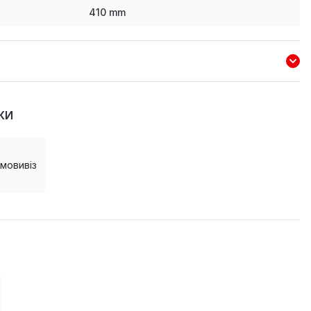
410
mm
КИ