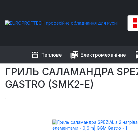
Теплове
Електромеханічне
EUROPROFTECH
Теплове обладнання
Грилі
Саламандра
ГРИЛЬ САЛАМАНДРА SPEZ
GASTRO (SMK2-E)