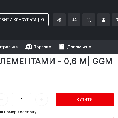
ОВИТИ КОНСУЛЬТАЦІЮ
UA
йтральне
Торгове
Допоміжне
ми - 0,6 m| GGM Gastro
ЛЕМЕНТАМИ - 0,6 M| GGM
КУПИТИ
ш номер телефону