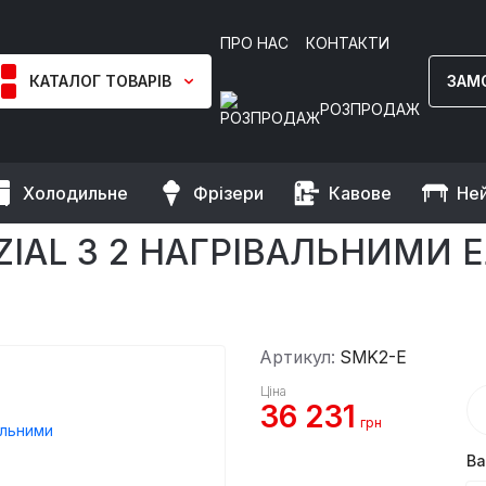
ПРО НАС
КОНТАКТИ
КАТАЛОГ ТОВАРІВ
ЗАМ
РОЗПРОДАЖ
Холодильне
Фрізери
Кавове
Не
 Грилі
Гриль саламандра SPEZIAL з 2 нагрівальними елемента
IAL З 2 НАГРІВАЛЬНИМИ Е
Артикул:
SMK2-E
Ціна
36 231
грн
Ва