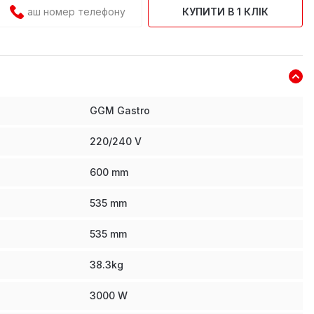
КУПИТИ В 1 КЛІК
GGM Gastro
220/240 V
600
mm
535
mm
535
mm
38.3
kg
3000
W