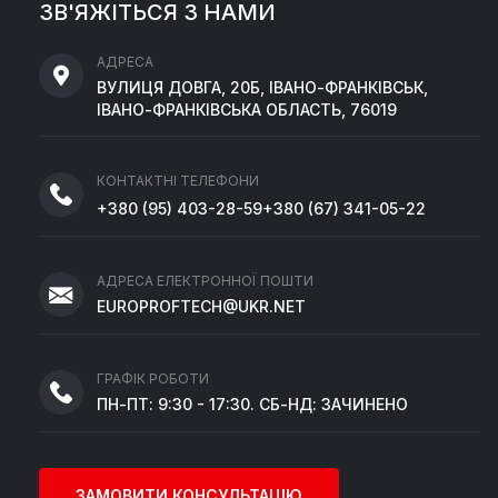
ЗВ'ЯЖІТЬСЯ З НАМИ
АДРЕСА
ВУЛИЦЯ ДОВГА, 20Б, ІВАНО-ФРАНКІВСЬК,
ІВАНО-ФРАНКІВСЬКА ОБЛАСТЬ, 76019
КОНТАКТНІ ТЕЛЕФОНИ
+380
(95)
403-28-59
+380
(67)
341-05-22
АДРЕСА ЕЛЕКТРОННОЇ ПОШТИ
EUROPROFTECH@UKR.NET
ГРАФІК РОБОТИ
ПН-ПТ: 9:30 - 17:30. СБ-НД: ЗАЧИНЕНО
ЗАМОВИТИ КОНСУЛЬТАЦІЮ