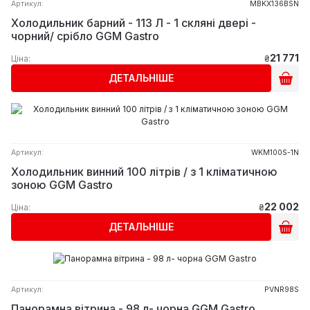
Артикул:
MBKX136BSN
Холодильник барний - 113 Л - 1 скляні двері -
чорний/ срібло GGM Gastro
21 771
Ціна:
₴
ДЕТАЛЬНІШЕ
Артикул:
WKM100S-1N
Холодильник винний 100 літрів / з 1 кліматичною
зоною GGM Gastro
22 002
Ціна:
₴
ДЕТАЛЬНІШЕ
Артикул:
PVNR98S
Панорамна вітрина - 98 л- чорна GGM Gastro