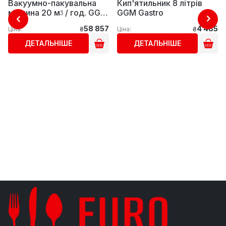
Вакуумно-пакувальна
Кип'ятильник 8 літрів
машина 20 мᶾ / год. GGM
GGM Gastro
Gastro
58 857
4 485
Ціна:
₴
Ціна:
₴
ДЕТАЛЬНІШЕ
ДЕТАЛЬНІШЕ