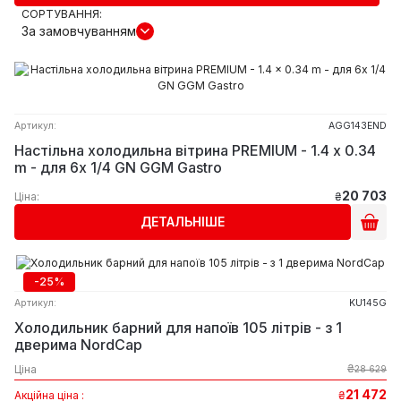
СОРТУВАННЯ:
За замовчуванням
Артикул:
AGG143END
Настільна холодильна вітрина PREMIUM - 1.4 x 0.34
m - для 6x 1/4 GN GGM Gastro
20 703
Ціна:
₴
ДЕТАЛЬНІШЕ
-25%
Артикул:
KU145G
Холодильник барний для напоїв 105 літрів - з 1
дверима NordCap
₴
Ціна
28 629
21 472
Акційна ціна :
₴