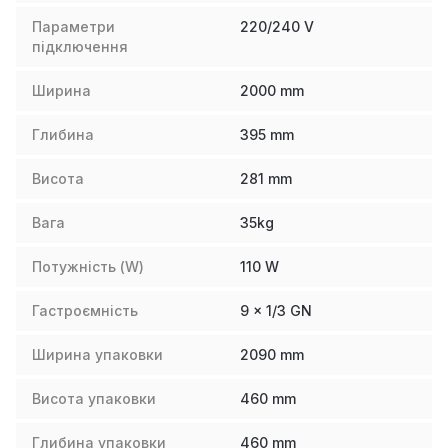
Параметри
220/240 V
підключення
Ширина
2000
mm
Глибина
395
mm
Висота
281
mm
Вага
35
kg
Потужність (W)
110
W
Гастроємність
9 x 1/3 GN
Ширина упаковки
2090
mm
Висота упаковки
460
mm
Глибина упаковки
460
mm