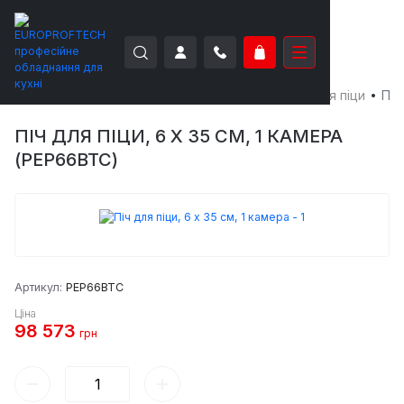
EUROPROFTECH
Теплове обладнання
Печі для піци
Піч
ПІЧ ДЛЯ ПІЦИ, 6 Х 35 СМ, 1 КАМЕРА
(PEP66BTC)
Артикул:
PEP66BTC
Ціна
98 573
грн