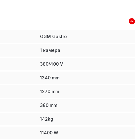
GGM Gastro
1 камера
380/400 V
1340
mm
1270
mm
380
mm
142
kg
11400
W