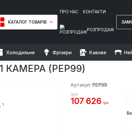
ПРО НАС
КОНТАКТИ
КАТАЛОГ ТОВАРІВ
ЗАМ
РОЗПРОДАЖ
Холодильне
Фрізери
Кавове
Не
 для піци, 9 х 34 см, 1 камера
 1 КАМЕРА (PEP99)
Артикул:
PEP99
Ціна
107 626
грн
Ва