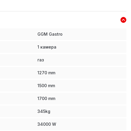
GGM Gastro
1 камера
газ
1270
mm
1500
mm
1700
mm
345
kg
34000
W