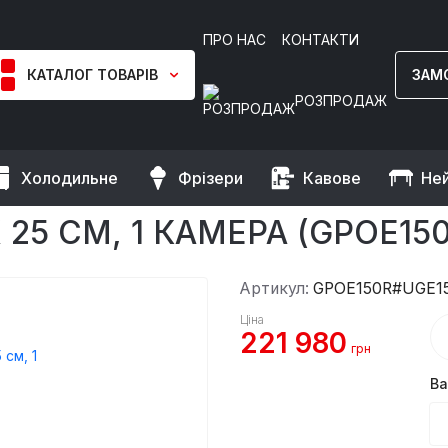
ПРО НАС
КОНТАКТИ
КАТАЛОГ ТОВАРІВ
ЗАМ
РОЗПРОДАЖ
Холодильне
Фрізери
Кавове
Не
 для піци газова, 9 х 25 см, 1 камера
Х 25 СМ, 1 КАМЕРА (GPOE15
Артикул:
GPOE150R#UGE1
Ціна
221 980
грн
Ва