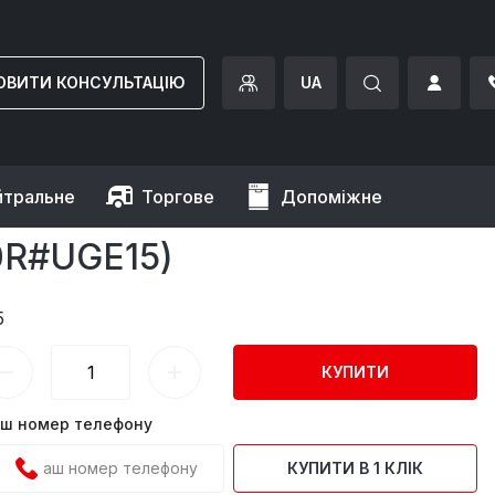
ОВИТИ КОНСУЛЬТАЦІЮ
UA
йтральне
Торгове
Допоміжне
0R#UGE15)
5
КУПИТИ
ш номер телефону
КУПИТИ В 1 КЛІК