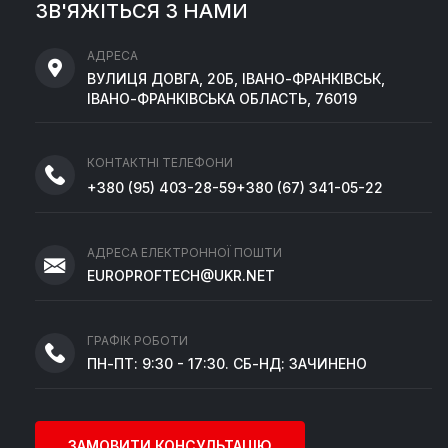
ЗВ'ЯЖІТЬСЯ З НАМИ
АДРЕСА
ВУЛИЦЯ ДОВГА, 20Б, ІВАНО-ФРАНКІВСЬК,
ІВАНО-ФРАНКІВСЬКА ОБЛАСТЬ, 76019
КОНТАКТНІ ТЕЛЕФОНИ
+380
(95)
403-28-59
+380
(67)
341-05-22
АДРЕСА ЕЛЕКТРОННОЇ ПОШТИ
EUROPROFTECH@UKR.NET
ГРАФІК РОБОТИ
ПН-ПТ: 9:30 - 17:30. СБ-НД: ЗАЧИНЕНО
ЗАМОВИТИ КОНСУЛЬТАЦІЮ