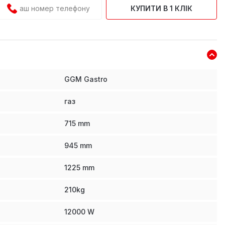
КУПИТИ В 1 КЛІК
GGM Gastro
газ
715
mm
945
mm
1225
mm
210
kg
12000
W