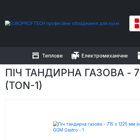
Теплове
Електромеханічне
EUROPROFTECH
Теплове обладнання
Тандири
Піч тан
ПІЧ ТАНДИРНА ГАЗОВА - 
(TON-1)