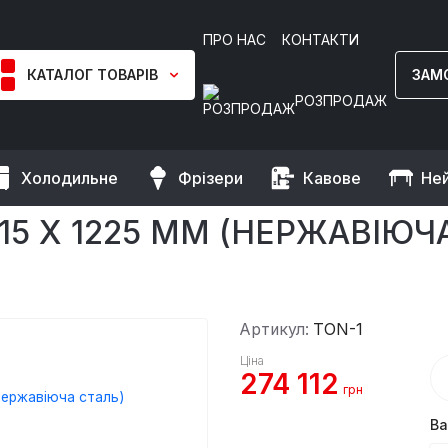
ПРО НАС
КОНТАКТИ
КАТАЛОГ ТОВАРІВ
ЗАМ
РОЗПРОДАЖ
Холодильне
Фрізери
Кавове
Не
дирна газова - 715 х 1225 мм (нержавіюча сталь) GGM Gastro
715 Х 1225 ММ (НЕРЖАВІЮ
Артикул:
TON-1
Ціна
274 112
грн
Ва