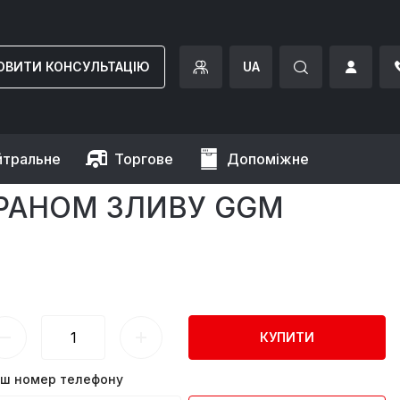
ОВИТИ КОНСУЛЬТАЦІЮ
UA
йтральне
Торгове
Допоміжне
у GGM Gastro
З КРАНОМ ЗЛИВУ GGM
КУПИТИ
ш номер телефону