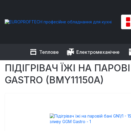
Теплове
Електромеханічне
EUROPROFTECH
Теплове обладнання
Марміти та чафінді
ПІДІГРІВАЧ ЇЖІ НА ПАРОВ
GASTRO (BMY11150A)