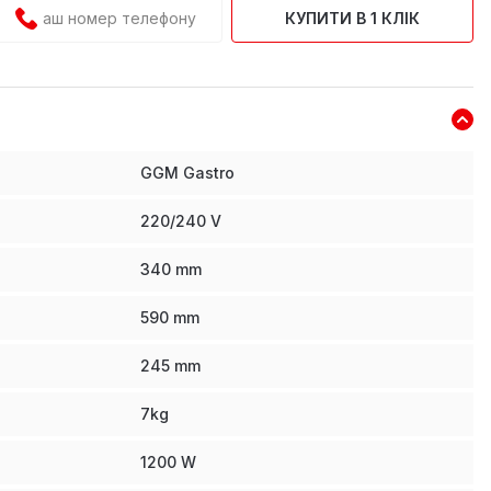
КУПИТИ В 1 КЛІК
GGM Gastro
220/240 V
340
mm
590
mm
245
mm
7
kg
1200
W