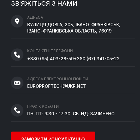
ЗВ'ЯЖІТЬСЯ З НАМИ
АДРЕСА
ВУЛИЦЯ ДОВГА, 20Б, ІВАНО-ФРАНКІВСЬК,
ІВАНО-ФРАНКІВСЬКА ОБЛАСТЬ, 76019
КОНТАКТНІ ТЕЛЕФОНИ
+380
(95)
403-28-59
+380
(67)
341-05-22
АДРЕСА ЕЛЕКТРОННОЇ ПОШТИ
EUROPROFTECH@UKR.NET
ГРАФІК РОБОТИ
ПН-ПТ: 9:30 - 17:30. СБ-НД: ЗАЧИНЕНО
ЗАМОВИТИ КОНСУЛЬТАЦІЮ