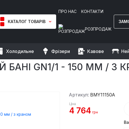
ПРО НАС
КОНТАКТИ
КАТАЛОГ ТОВАРІВ
ЗАМ
РОЗПРОДАЖ
Холодильне
Фрізери
Кавове
Не
ші
Підігрівач їжі на паровій бані GN1/1 - 150 мм / з краном злив
ІЙ БАНІ GN1/1 - 150 ММ / 
Артикул:
BMY11150A
Ціна
4 764
грн
Ва