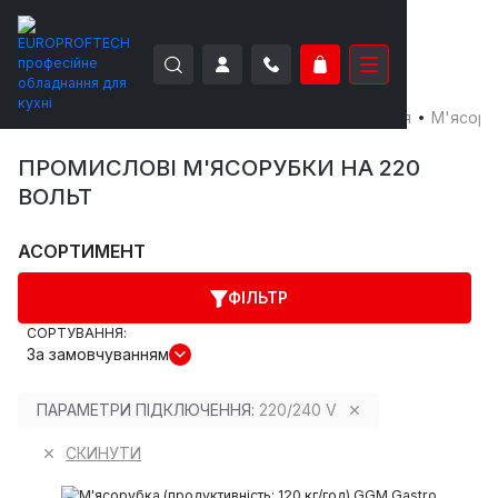
EUROPROFTECH
Електро-механічне обладнання
М'ясору
ПРОМИСЛОВІ М'ЯСОРУБКИ НА 220
ВОЛЬТ
АСОРТИМЕНТ
ФІЛЬТР
СОРТУВАННЯ:
За замовчуванням
ПАРАМЕТРИ ПІДКЛЮЧЕННЯ:
220/240 V
СКИНУТИ