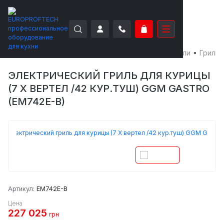
EUROPROFTECH
Тепловое оборудование
Грили
Грили 
ЭЛЕКТРИЧЕСКИЙ ГРИЛЬ ДЛЯ КУРИЦЫ
(7 Х ВЕРТЕЛ /42 КУР.ТУШ) GGM GASTRO
(EM742E-B)
Артикул:
EM742E-B
Цена
227 025
грн