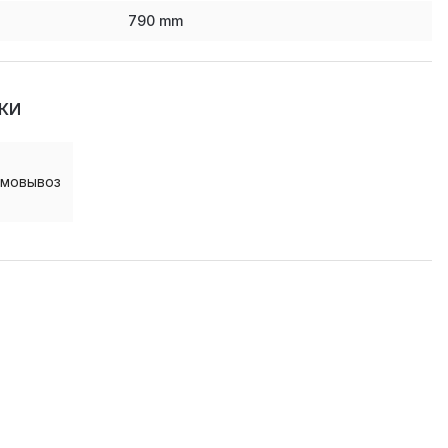
790
mm
КИ