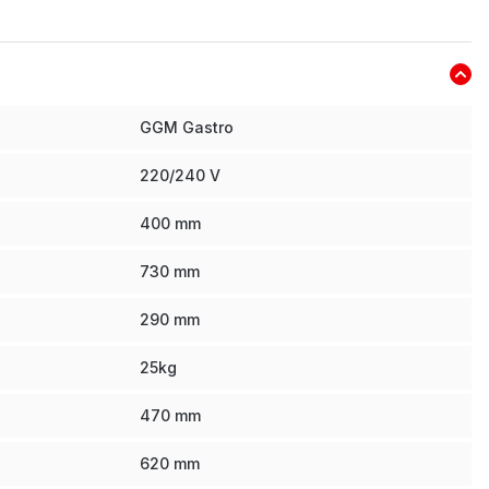
GGM Gastro
220/240 V
400
mm
730
mm
290
mm
25
kg
470
mm
620
mm