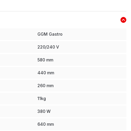
GGM Gastro
220/240 V
580
mm
440
mm
260
mm
11
kg
380
W
640
mm