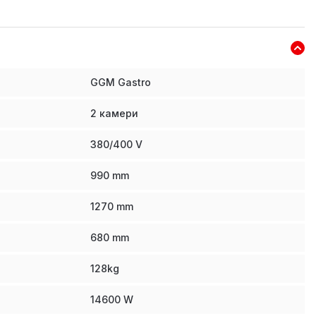
GGM Gastro
2 камери
380/400 V
990
mm
1270
mm
680
mm
128
kg
14600
W