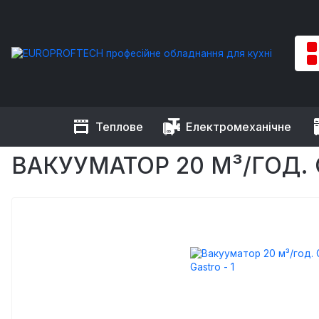
Теплове
Електромеханічне
EUROPROFTECH
Торгове обладнання
Пакувальне облад
ВАКУУМАТОР 20 М³/ГОД. 