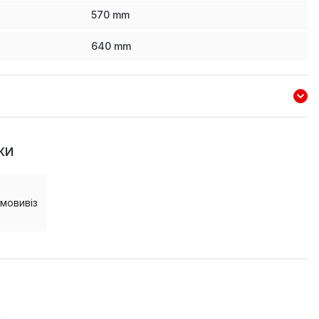
570
mm
640
mm
КИ