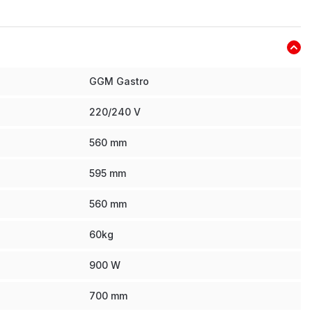
GGM Gastro
220/240 V
560
mm
595
mm
560
mm
60
kg
900
W
700
mm