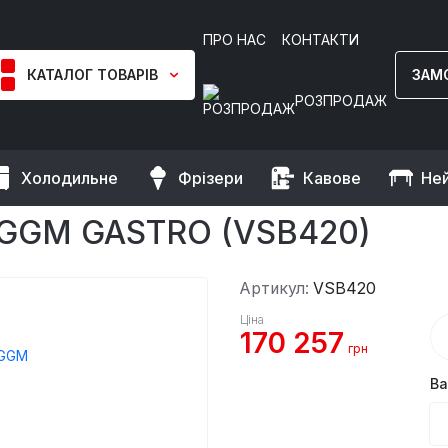
ПРО НАС
КОНТАКТИ
КАТАЛОГ ТОВАРІВ
ЗАМ
РОЗПРОДАЖ
Холодильне
Фрізери
Кавове
Не
нання
Вакууматори
Вакууматор 20 м³/год. GGM Gastro
GGM GASTRO (VSB420)
Артикул:
VSB420
Ціна
170 257
грн
Ва