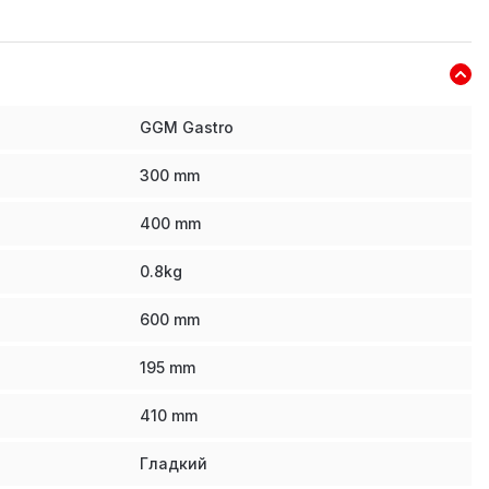
GGM Gastro
300
mm
400
mm
0.8
kg
600
mm
195
mm
410
mm
Гладкий