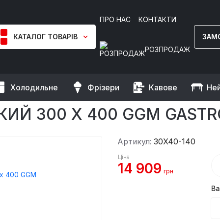
ПРО НАС
КОНТАКТИ
КАТАЛОГ ТОВАРІВ
ЗАМ
РОЗПРОДАЖ
Холодильне
Фрізери
Кавове
Не
нання
Пакети для вакууматора
Вакуумний пакет гладкий 30
ИЙ 300 X 400 GGM GASTRO
Артикул:
30X40-140
Ціна
14 909
грн
Ва