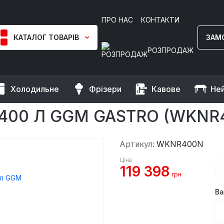
ПРО НАС
КОНТАКТИ
КАТАЛОГ ТОВАРІВ
ЗАМ
РОЗПРОДАЖ
Холодильне
Фрізери
Кавове
Не
инний холодильник 400 л GGM Gastro
00 Л GGM GASTRO (WKNR
Артикул:
WKNR400N
Ціна
119 398
грн
Ва