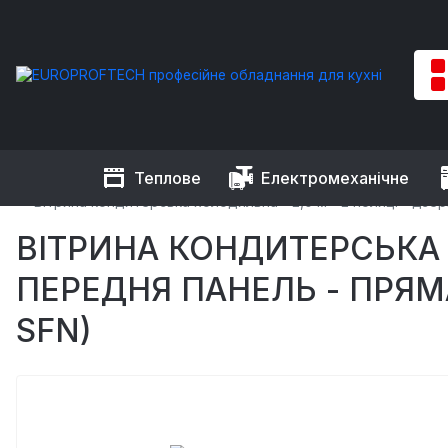
Теплове
Електромеханічне
EUROPROFTECH
Холодильне обладнання
Холодильні віт
Вітрина кондитерська холодильна - 2,0 м - 2 полиці - дзе
ВІТРИНА КОНДИТЕРСЬКА 
ПЕРЕДНЯ ПАНЕЛЬ - ПРЯМА
SFN)