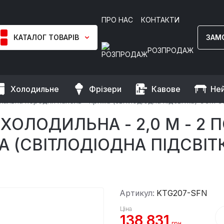
ПРО НАС
КОНТАКТИ
КАТАЛОГ ТОВАРІВ
ЗАМ
РОЗПРОДАЖ
Холодильне
Фрізери
Кавове
Не
рини
Кондитерські вітрини холодильні
ркальна передня панель - пряма (світлодіодна підсвітка) GGM G
ХОЛОДИЛЬНА - 2,0 М - 2 
 (СВІТЛОДІОДНА ПІДСВІТК
Артикул:
KTG207-SFN
Ціна
138 831
грн