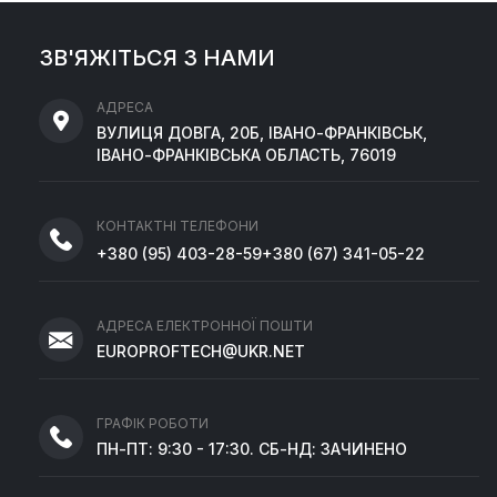
ЗВ'ЯЖІТЬСЯ З НАМИ
АДРЕСА
ВУЛИЦЯ ДОВГА, 20Б, ІВАНО-ФРАНКІВСЬК,
ІВАНО-ФРАНКІВСЬКА ОБЛАСТЬ, 76019
КОНТАКТНІ ТЕЛЕФОНИ
+380
(95)
403-28-59
+380
(67)
341-05-22
АДРЕСА ЕЛЕКТРОННОЇ ПОШТИ
EUROPROFTECH@UKR.NET
ГРАФІК РОБОТИ
ПН-ПТ: 9:30 - 17:30. СБ-НД: ЗАЧИНЕНО