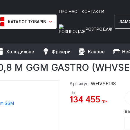
ПРО НАС
КОНТАКТИ
КАТАЛОГ ТОВАРІВ
ЗАМ
РОЗПРОДАЖ
Холодильне
Фрізери
Кавове
Не
Вітрина теплова - 1,3 x 0,8 m GGM Gastro
 0,8 M GGM GASTRO (WHVSE
Артикул:
WHVSE138
Ціна
134 455
грн
Ва