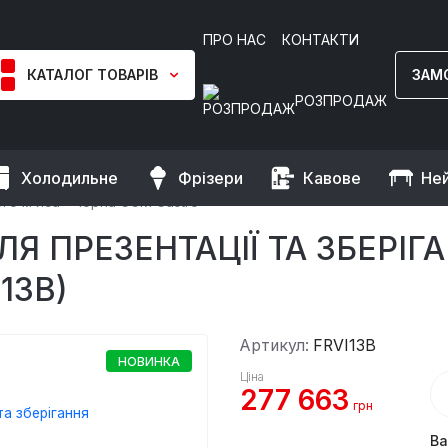
ПРО НАС
КОНТАКТИ
КАТАЛОГ ТОВАРІВ
ЗАМ
РОЗПРОДАЖ
Холодильне
Фрізери
Кавове
Не
и для дозрівання продуктів
Шафи для дозрівання м'яса
го м’яса - чорна GGM Gastro
 ПРЕЗЕНТАЦІЇ ТА ЗБЕРІГА
13B)
Артикул:
FRVI13B
НОВИНКА
Ціна
277 663
грн
Ва