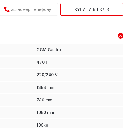
КУПИТИ В 1 КЛІК
GGM Gastro
470
l
220/240 V
1384
mm
740
mm
1060
mm
186
kg