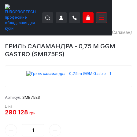
EUROPROFTECH
Теплове обладнання
Грилі
Саламандра
ГРИЛЬ САЛАМАНДРА - 0,75 M GGM
GASTRO (SMB75ES)
Артикул:
SMB75ES
Ціна
290 128
грн