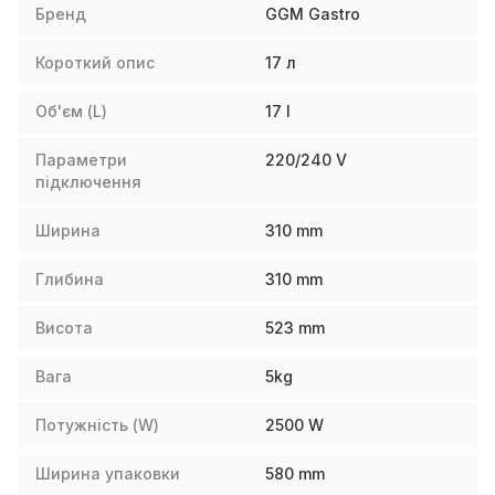
Бренд
GGM Gastro
Короткий опис
17 л
Об'єм (L)
17
l
Параметри
220/240 V
підключення
Ширина
310
mm
Глибина
310
mm
Висота
523
mm
Вага
5
kg
Потужність (W)
2500
W
Ширина упаковки
580
mm