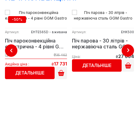
-50%
Артикул:
EHTE565D - вживана
Артикул:
EHK500
Піч пароконвекційна
Піч парова - 30 літрів -
електрична - 4 рівні GGM
нержавіюча сталь GGM
Gastro
Gastro
₴
Ціна
35 462
27 604
Ціна:
₴
17 731
Акційна ціна :
₴
ДЕТАЛЬНІШЕ
ДЕТАЛЬНІШЕ