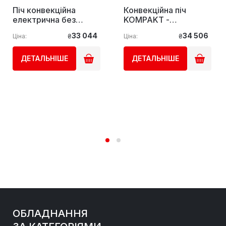
Піч конвекційна
Конвекційна піч
електрична без
KOMPAKT -
функція пара - 4 рівні
Механічне
33 044
34 506
Ціна:
₴
Ціна:
₴
GGM Gastro
управління - 4
Blechen GGM Gastro
ДЕТАЛЬНІШЕ
ДЕТАЛЬНІШЕ
ОБЛАДНАННЯ