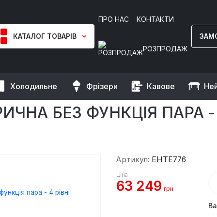
ПРО НАС
КОНТАКТИ
КАТАЛОГ ТОВАРІВ
ЗАМ
РОЗПРОДАЖ
Холодильне
Фрізери
Кавове
Не
Піч конвекційна електрична без функція пара - 4 рівні GGM Gastr
ИЧНА БЕЗ ФУНКЦІЯ ПАРА -
Артикул:
EHTE776
Ціна
63 249
грн
Ва