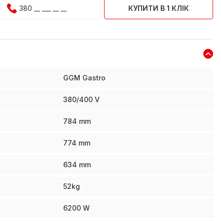
КУПИТИ В 1 КЛІК
GGM Gastro
380/400 V
784
mm
774
mm
634
mm
52
kg
6200
W