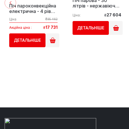
Піч парова - 30
Піч пароконвекційна
літрів - нержавіюча
електрична - 4 рівні
сталь GGM Gastro
27 604
Ціна:
₴
GGM Gastro
₴
Ціна
35 462
17 731
Акційна ціна :
₴
ДЕТАЛЬНІШЕ
ДЕТАЛЬНІШЕ