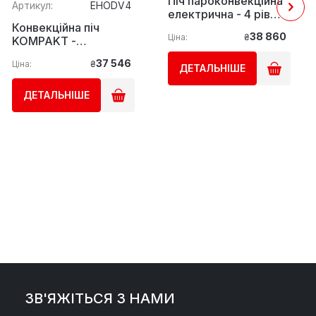
Піч пароконвекційна
Артикул:
EHODV4
електрична - 4 рівні
Конвекційна піч
GGM Gastro
38 860
Ціна:
₴
KOMPAKT -
Механічне
37 546
Ціна:
₴
управління - 4
ДЕТАЛЬНІШЕ
Blechen - з
зволоженням GGM
ДЕТАЛЬНІШЕ
Gastro
ЗВ'ЯЖІТЬСЯ З НАМИ