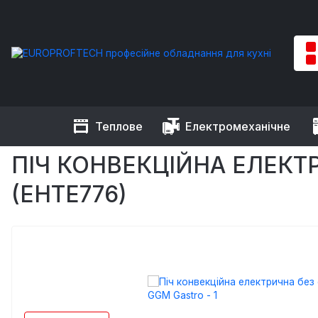
Теплове
Електромеханічне
EUROPROFTECH
Теплове обладнання
Печі конвекційні
ПІЧ КОНВЕКЦІЙНА ЕЛЕКТР
(EHTE776)