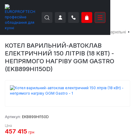
EUROPROFTECH
Теплове обладнання
Котли варильні
К
КОТЕЛ ВАРИЛЬНИЙ-АВТОКЛАВ
ЕЛЕКТРИЧНИЙ 150 ЛІТРІВ (18 КВТ) -
НЕПРЯМОГО НАГРІВУ GGM GASTRO
(EKB899HI150D)
Артикул:
EKB899HI150D
Ціна
457 415
грн