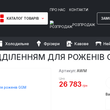
ПРО НАС
КОНТАКТИ
КАТАЛОГ ТОВАРІВ
ЗАМ
РОЗПРОДАЖ
Холодильне
Фрізери
Кавове
Не
урей та теплові вітрини
Піддон для курей із відділенням для 
ІДДІЛЕННЯМ ДЛЯ РОЖЕНІВ 
Артикул:
AWM
Ціна
26 783
грн
Ва