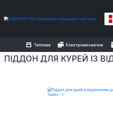
Теплове
Електромеханічне
EUROPROFTECH
Теплове обладнання
Грилі
Грилі для к
ПІДДОН ДЛЯ КУРЕЙ ІЗ В