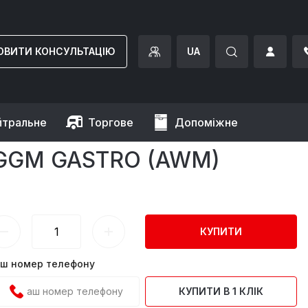
ОВИТИ КОНСУЛЬТАЦІЮ
UA
йтральне
Торгове
Допоміжне
роженів GGM Gastro
GGM GASTRO (AWM)
КУПИТИ
ш номер телефону
КУПИТИ В 1 КЛІК