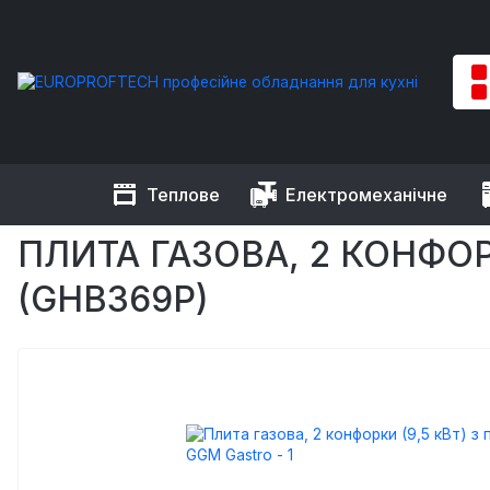
Теплове
Електромеханічне
EUROPROFTECH
Теплове обладнання
Плити промислові
ПЛИТА ГАЗОВА, 2 КОНФОР
(GHB369P)