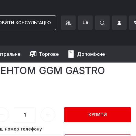
ОВИТИ КОНСУЛЬТАЦІЮ
UA
йтральне
Торгове
Допоміжне
 з п'єзо елементом GGM Gastro
ЕМЕНТОМ GGM GASTRO
КУПИТИ
ш номер телефону