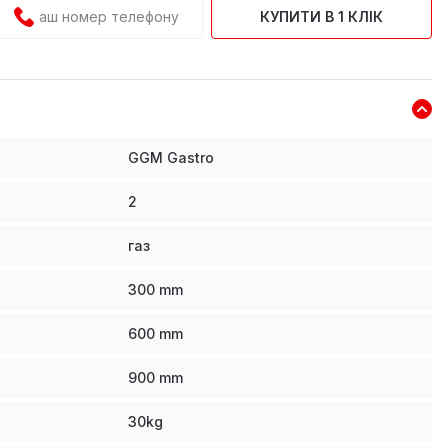
КУПИТИ В 1 КЛІК
GGM Gastro
2
газ
300
mm
600
mm
900
mm
30
kg