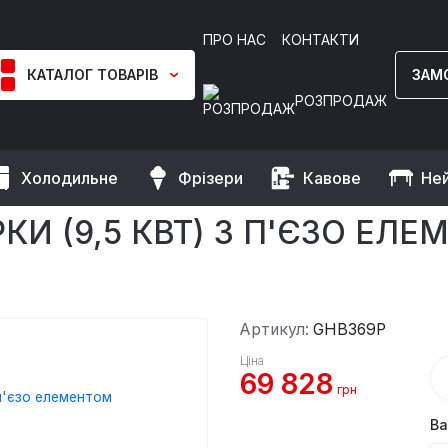
ПРО НАС
КОНТАКТИ
КАТАЛОГ ТОВАРІВ
ЗАМ
РОЗПРОДАЖ
Холодильне
Фрізери
Кавове
Не
Плити газові промислові
Плита газова, 2 конфорки (9,5 кВт)
КИ (9,5 КВТ) З П'ЄЗО ЕЛ
Артикул:
GHB369P
Ціна
69 828
грн
Ва