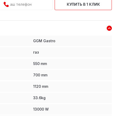
КУПИТЬ В 1 КЛИК
GGM Gastro
газ
550
mm
700
mm
1120
mm
33.6
kg
13000
W