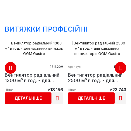
ВИТЯЖКИ ПРОФЕСІЙНІ
Артикул:
RS1620H
Артикул:
RS2520
Вентилятор радіальний
Вентилятор радіальний
1300 м³ в год. - для
2500 м³ в год. - для
настінних витяжок GGM
канальних вентиляторів
18 156
23 743
Ціна:
₴
Ціна:
₴
Gastro
GGM Gastro
ДЕТАЛЬНІШЕ
ДЕТАЛЬНІШЕ