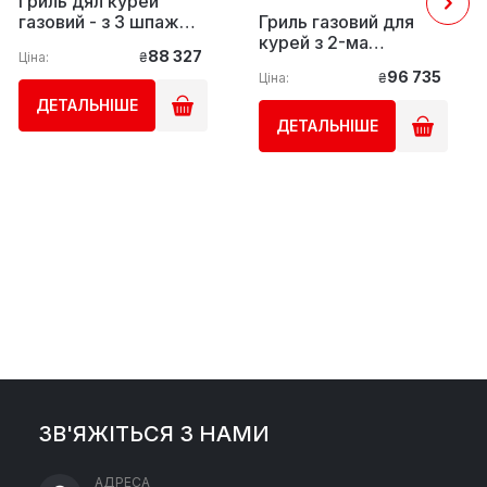
Гриль дял курей
газовий - з 3 шпажки
Гриль газовий для
на 9 курей GGM
курей з 2-ма
88 327
Ціна:
₴
Gastro
рожнами для 12-ти
96 735
Ціна:
₴
курей GGM Gastro
ДЕТАЛЬНІШЕ
ДЕТАЛЬНІШЕ
ЗВ'ЯЖІТЬСЯ З НАМИ
АДРЕСА