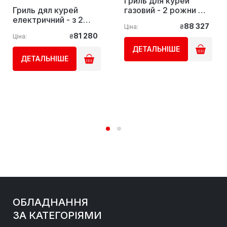
Гриль для курей
Гриль дял курей
газовий - 2 рожни на
електричний - з 2
10 курей GGM Gastro
88 327
Ціна:
₴
шпажки на 6 курей
81 280
Ціна:
₴
GGM Gastro
ДЕТАЛЬНІШЕ
ДЕТАЛЬНІШЕ
ОБЛАДНАННЯ
ЗА КАТЕГОРІЯМИ