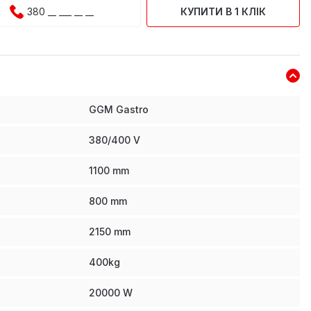
КУПИТИ В 1 КЛІК
GGM Gastro
380/400 V
1100
mm
800
mm
2150
mm
400
kg
20000
W