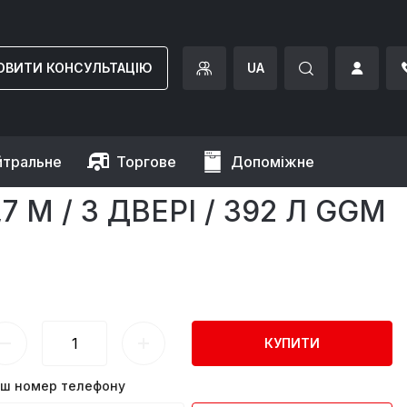
ОВИТИ КОНСУЛЬТАЦІЮ
UA
йтральне
Торгове
Допоміжне
x 0,7 m / 3 двері / 392 л GGM Gastro
 M / 3 ДВЕРІ / 392 Л GGM
КУПИТИ
ш номер телефону