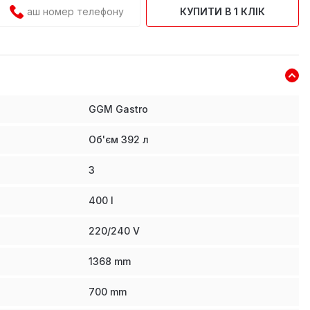
КУПИТИ В 1 КЛІК
GGM Gastro
Об'єм 392 л
3
400
l
220/240 V
1368
mm
700
mm