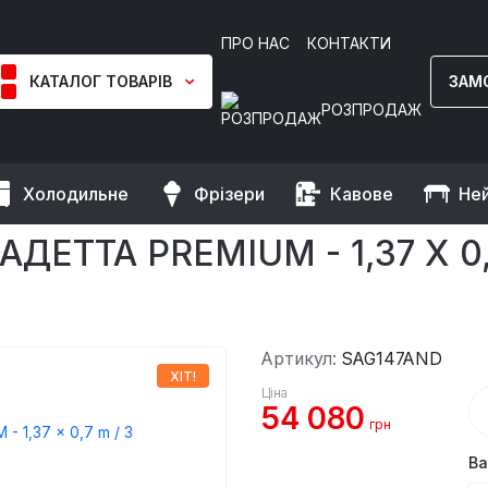
ПРО НАС
КОНТАКТИ
КАТАЛОГ ТОВАРІВ
ЗАМ
РОЗПРОДАЖ
Холодильне
Фрізери
Кавове
Не
морозильні столи
Холодильний стіл саладетта PREMIUM - 1,37 
ТТА PREMIUM - 1,37 X 0,7
Артикул:
SAG147AND
ХІТ!
Ціна
54 080
грн
Ва