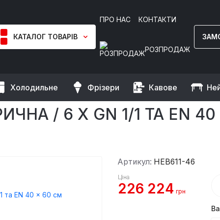
ПРО НАС
КОНТАКТИ
КАТАЛОГ ТОВАРІВ
ЗАМ
РОЗПРОДАЖ
Холодильне
Фрізери
Кавове
Не
Конвекційна піч електрична / 6 x GN 1/1 та EN 40 x 60 см GGM Ga
ЧНА / 6 X GN 1/1 ТА EN 4
Артикул:
HEB611-46
Ціна
226 224
грн
Ва