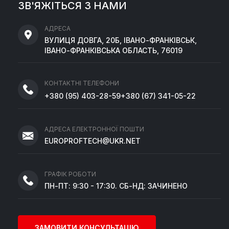
ЗВ'ЯЖІТЬСЯ З НАМИ
АДРЕСА
ВУЛИЦЯ ДОВГА, 20Б, ІВАНО-ФРАНКІВСЬК,
ІВАНО-ФРАНКІВСЬКА ОБЛАСТЬ, 76019
КОНТАКТНІ ТЕЛЕФОНИ
+380
(95)
403-28-59
+380
(67)
341-05-22
АДРЕСА ЕЛЕКТРОННОЇ ПОШТИ
EUROPROFTECH@UKR.NET
ГРАФІК РОБОТИ
ПН-ПТ: 9:30 - 17:30. СБ-НД: ЗАЧИНЕНО
ЗАМОВИТИ КОНСУЛЬТАЦІЮ