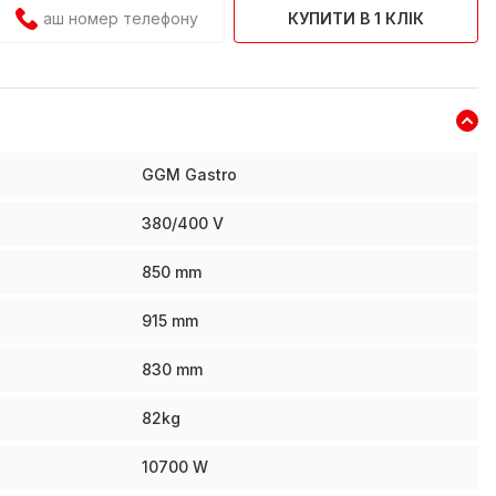
КУПИТИ В 1 КЛІК
GGM Gastro
380/400 V
850
mm
915
mm
830
mm
82
kg
10700
W